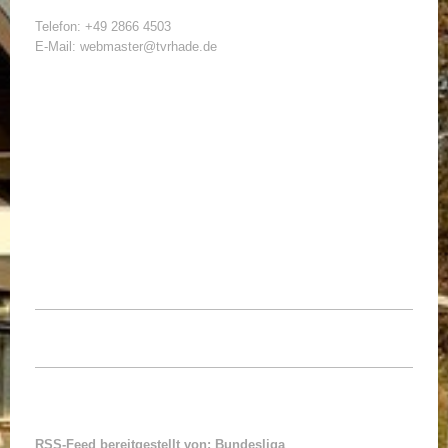
Telefon: +49 2866 4503
E-Mail: webmaster@tvrhade.de
RSS-Feed bereitgestellt von: Bundesliga