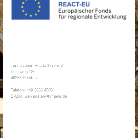
Tennisverein Rhade 1977 e.V.
Dillenweg 120
46286 Dorsten
Telefon: +49 2866 4503
E-Mail: webmaster@tvrhade.de